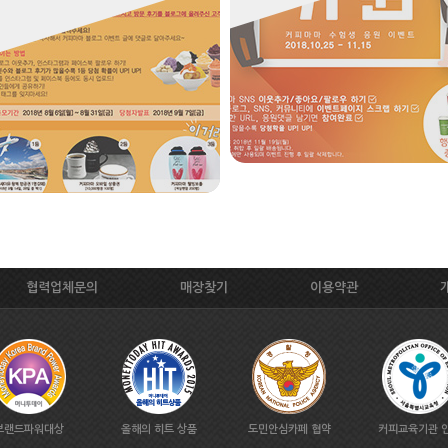
협력업체문의
매장찾기
이용약관
브랜드파워대상
올해의 히트 상품
도민안심카페 협약
커피교육기관 