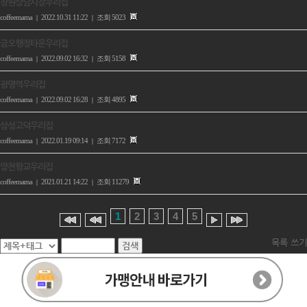
창원상남시장우리집
coffeemama
2022.10.31 11:22
조회 5023
|
|
금오행정타운우리집
coffeemama
2022.09.02 16:32
조회 5158
|
|
광명역우리집
coffeemama
2022.09.02 16:28
조회 4895
|
|
삼성고덕우리집
coffeemama
2022.01.19 09:14
조회 7172
|
|
양천향교우리집
coffeemama
2021.01.21 14:22
조회 11279
|
|
1
2
3
4
5
목록
쓰기