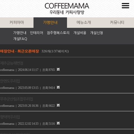
커피마마
가맹안내
메뉴소개
커뮤니티
가맹안내
인테리어
점주행복스토리
개설비용
개설신청
개설FAQ
매장안내 - 최근오픈매장
326개(1/37페이지)
제주금능해번점
coffeemama
2024.06.14 11:17
조회 8765
|
|
안면도우리집
coffeemama
2023.05.09 13:15
조회 9414
|
|
무주군산림조합우리집
coffeemama
2023.01.26 16:36
조회 6622
|
|
평택역우리집
coffeemama
2022.12.02 14:33
조회 5116
|
|