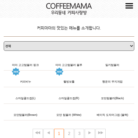
커피마마의 맛있는 메뉴를 소개합니다.
마마 고고텀블러 핑크
마마 고고텀블러 블루
밀키텀블러
커피비누
웰빙보틀
행운의 무지개컵
스마일콜드컵(L)
스마일콜드컵(R)
모던텀블러(Black)
모던텀블러(Brown)
모던 텀블러 (White)
베이직 도자머그컵 (블랙)
1
2
3