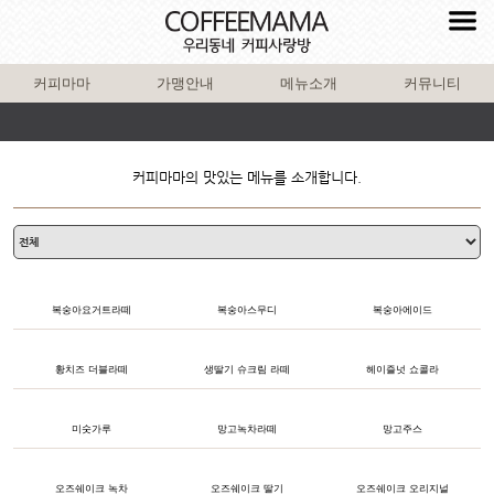
커피마마
가맹안내
메뉴소개
커뮤니티
커피마마의 맛있는 메뉴를 소개합니다.
복숭아요거트라떼
복숭아스무디
복숭아에이드
황치즈 더블라떼
생딸기 슈크림 라떼
헤이즐넛 쇼콜라
미숫가루
망고녹차라떼
망고주스
오즈쉐이크 녹차
오즈쉐이크 딸기
오즈쉐이크 오리지널