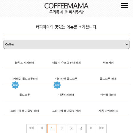
커피마마의 맛있는 메뉴를 소개합니다.
황치즈 카페라떼
생딸기 슈크림 카페라떼
믹스커피
디카페인 콜드브루라떼
디카페인 콜드브루
콜드브루 라떼
콜드브루
마론카페라떼
마마흑당라떼
프리미엄 헤이즐넛 라떼
프리미엄 헤이즐넛 커피
자몽 아메리카노
1
2
3
4