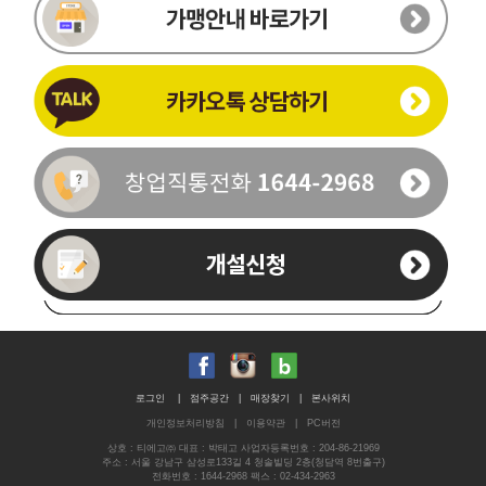
이름
-
-
휴대폰번호
로그인
|
점주공간
|
매장찾기
|
본사위치
개인정보처리방침
|
이용약관
|
PC버전
통화가능시간
상호 : 티에고㈜ 대표 : 박태고 사업자등록번호 : 204-86-21969
주소 : 서울 강남구 삼성로133길 4 청솔빌딩 2층(청담역 8번출구)
전화번호 : 1644-2968 팩스 : 02-434-2963
문의내용