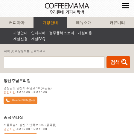
커피마마
가맹안내
메뉴소개
커뮤니티
가맹안내
인테리어
점주행복스토리
개설비용
개설신청
개설FAQ
지역 및 매장정보를 입력하세요.
양산주남우리집
경상남도 양산시 주남로 19 (주남동)
영업시간
AM 08:00 ~ PM 10:00
02-434-2966(본사)
중곡우리집
서울특별시 광진구 면목로 192 (중곡동)
영업시간
AM 09:00 ~ PM 10:00