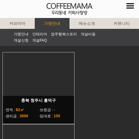
커피마마
가맹안내
메뉴소개
커뮤니티
가맹안내
인테리어
점주행복스토리
개설비용
개설신청
개설FAQ
충북 청주시 흥덕구
·면적 :
82㎡
·보증금 :
-
·권리금 :
3000
·임대료 :
150