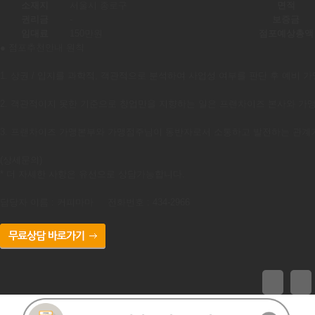
소재지
서울시 종로구
면적
권리금
-
보증금
임대료
150만원
점포예상총액
● 점포추천안내 원칙

1. 상권 / 입지를 과학적, 객관적으로 분석하여 사업성 여부를 판단 후 예비 
2. 객관적이지 못한 기준으로 창업만을 지향하는 일은 프랜차이즈 본사와 가맹
3. 프랜차이즈 가맹본부와 가맹점주님이 동반자로서 소통하고 발전하는 관계가
(상세문의)

* 더 자세한 사항은 유선으로 상담가능합니다.

담당자 이름 : 커피마마     전화번호 : 434-2966 
