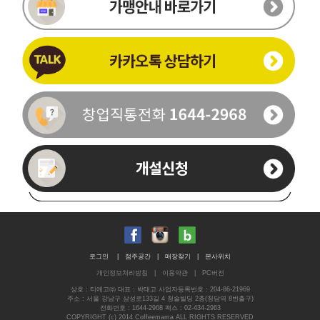
이름
-
-
휴대폰번호
로그인
|
점주공간
|
매장찾기
|
본사위치
개인정보처리방침
|
이용약관
|
PC버전
통화가능시간
상호 : 티에고㈜ 대표 : 박태고 사업자등록번호 : 204-86-21969
주소 : 서울 강남구 삼성로133길 4 청솔빌딩 2층(청담역 8번출구)
전화번호 : 1644-2968 팩스 : 02-434-2963
문의내용
COPYRIGHT (c) 2014 Coffeemama ALL RIGHTS RESERVED