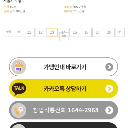
서울시 도봉구
면적
59㎡
보증금
5000만원
권리금
6000만원
임대료
210만원
11
12
13
14
15
16
17
18