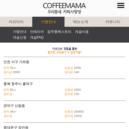
커피마마
가맹안내
메뉴소개
커뮤니티
가맹안내
인테리어
점주행복스토리
개설비용
개설신청
개설FAQ
다년간의 경험을 통한
철저한 상권분석 & 점포개발!
인천 서구 가좌동
면적
53㎡
보증금
2000
권리금
2000
임대료
140
충북 청주시 흥덕구
면적
82㎡
보증금
3000
권리금
-
임대료
150
관악구 신림동
면적
49㎡
보증금
2000만
권리금
임대료
150만
동대문구 장안동