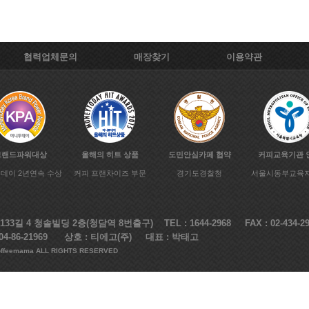
협력업체문의
매장찾기
이용약관
브랜드파워대상
올해의 히트 상품
도민안심카페 협약
커피교육기관 
데이 2년연속 수상
커피 프랜차이즈 부문
경기도경찰청
서울시동부교육
길 4 청솔빌딩 2층(청담역 8번출구) TEL : 1644-2968 FAX : 02-434-29
4-86-21969 상호 : 티에고(주) 대표 : 박태고
offeemama ALL RIGHTS RESERVED