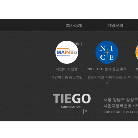
회사소개
가맹문의
고객센터
메인비즈 인증
NICE TCB 정식 등급 취득
경영혁신형 중소기업
프랜차이즈 커피전문점 운
머니투
영
서울 강남구 삼성로133
사업자등록번호 : 20
Select Language
▼
COPYRIGHT © 2014 C