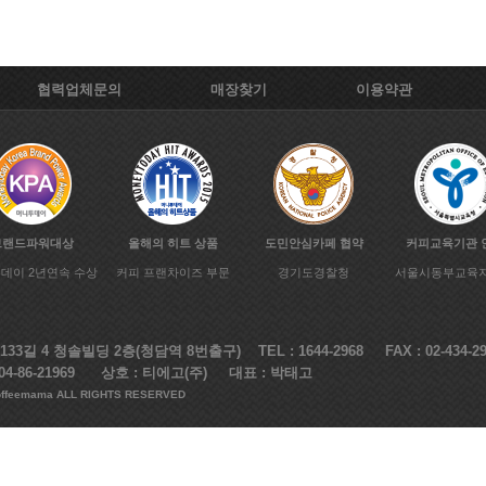
협력업체문의
매장찾기
이용약관
브랜드파워대상
올해의 히트 상품
도민안심카페 협약
커피교육기관 
데이 2년연속 수상
커피 프랜차이즈 부문
경기도경찰청
서울시동부교육
길 4 청솔빌딩 2층(청담역 8번출구) TEL : 1644-2968 FAX : 02-434-29
4-86-21969 상호 : 티에고(주) 대표 : 박태고
offeemama ALL RIGHTS RESERVED