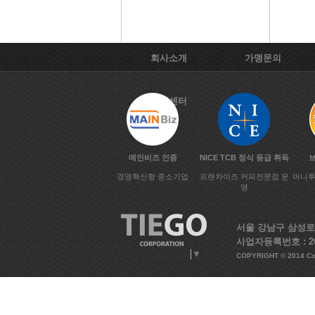
회사소개
가맹문의
고객센터
메인비즈 인증
NICE TCB 정식 등급 취득
경영혁신형 중소기업
프랜차이즈 커피전문점 운
머니투
영
서울 강남구 삼성로133
사업자등록번호 : 20
Select Language
▼
COPYRIGHT © 2014 C