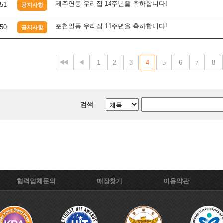
제주연동 우리집 14주년을 축하합니다!
51
공지사항
포천일동 우리집 11주년을 축하합니다!
50
공지사항
1
2
3
4
5
6
7
8
검색
협력업체문의
매장찾기
이용약관