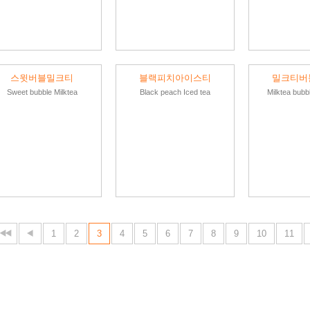
스윗버블밀크티
블랙피치아이스티
밀크티버
Sweet bubble Milktea
Black peach Iced tea
Milktea bubb
1
2
3
4
5
6
7
8
9
10
11