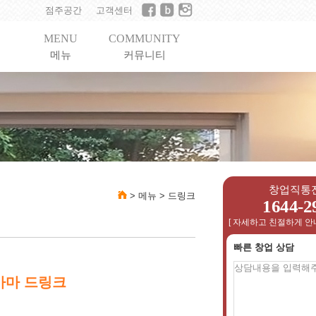
점주공간
고객센터
MENU
COMMUNITY
메뉴
커뮤니티
창업직통
>
메뉴
>
드링크
1644-2
[ 자세하고 친절하게 안
빠른 창업 상담
마마 드링크